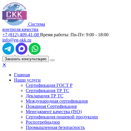
С
истема
к
онтроля
к
ачества
+7 (812)
409-41-08
Время работы: Пн-Пт: 9:00 - 18:00
info@eg-skk.ru
Заказать консультацию
✕
Главная
Наши услуги
Сертификация ГОСТ Р
Сертификация ТР ТС
Декларация ТР ТС
Международная сертификация
Пожарная Сертификация
Менеджмент качества (ISO)
Сертификация пищевой продукции
Роспотребнадзор
Промышленная безопасность