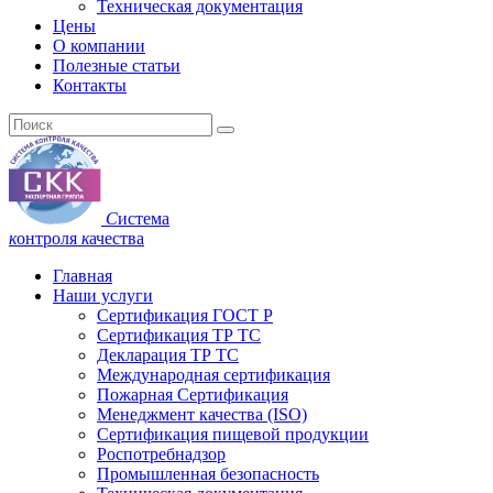
Техническая документация
Цены
О компании
Полезные статьи
Контакты
С
истема
к
онтроля
к
ачества
Главная
Наши услуги
Сертификация ГОСТ Р
Сертификация ТР ТС
Декларация ТР ТС
Международная сертификация
Пожарная Сертификация
Менеджмент качества (ISO)
Сертификация пищевой продукции
Роспотребнадзор
Промышленная безопасность