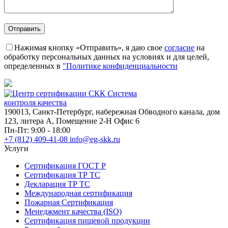
Нажимая кнопку «Отправить», я даю свое
согласие
на
обработку персональных данных на условиях и для целей,
определенных в
"Политике конфиденциальности
С
истема
к
онтроля
к
ачества
190013, Санкт-Петербург, набережная Обводного канала, дом
123, литера А, Помещение 2-Н Офис 6
Пн-Пт: 9:00 - 18:00
+7 (812)
409-41-08
info@eg-skk.ru
Услуги
Сертификация ГОСТ Р
Сертификация ТР ТС
Декларация ТР ТС
Международная сертификация
Пожарная Сертификация
Менеджмент качества (ISO)
Сертификация пищевой продукции