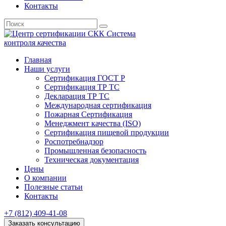
Контакты
С
истема
к
онтроля
к
ачества
Главная
Наши услуги
Сертификация ГОСТ Р
Сертификация ТР ТС
Декларация ТР ТС
Международная сертификация
Пожарная Сертификация
Менеджмент качества (ISO)
Сертификация пищевой продукции
Роспотребнадзор
Промышленная безопасность
Техническая документация
Цены
О компании
Полезные статьи
Контакты
+7 (812)
409-41-08
Заказать консультацию