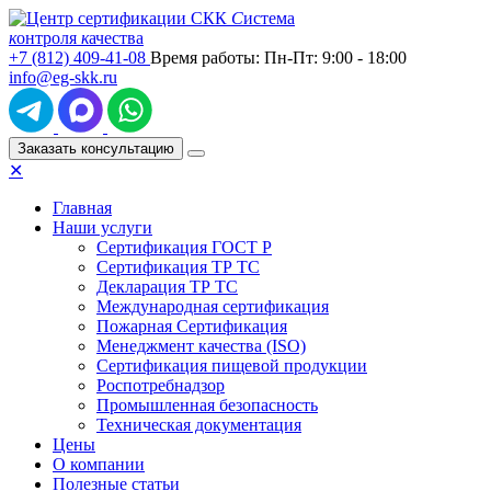
С
истема
к
онтроля
к
ачества
+7 (812)
409-41-08
Время работы: Пн-Пт: 9:00 - 18:00
info@eg-skk.ru
Заказать консультацию
✕
Главная
Наши услуги
Сертификация ГОСТ Р
Сертификация ТР ТС
Декларация ТР ТС
Международная сертификация
Пожарная Сертификация
Менеджмент качества (ISO)
Сертификация пищевой продукции
Роспотребнадзор
Промышленная безопасность
Техническая документация
Цены
О компании
Полезные статьи